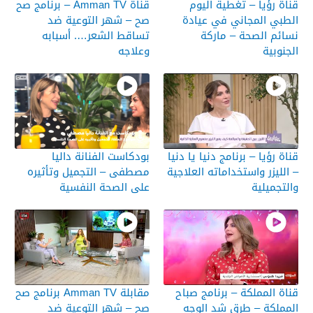
قناة رؤيا – تغطية اليوم
قناة Amman TV – برنامج صح
الطبي المجاني في عيادة
صح – شهر التوعية ضد
نسائم الصحة – ماركة
تساقط الشعر…. أسبابه
الجنوبية
وعلاجه
قناة رؤيا – برنامج دنيا يا دنيا
بودكاست الفنانة داليا
– الليزر واستخداماته العلاجية
مصطفى – التجميل وتأثيره
والتجميلية
على الصحة النفسية
قناة المملكة – برنامج صباح
مقابلة Amman TV برنامج صح
المملكة – طرق شد الوجه
صح – شهر التوعية ضد