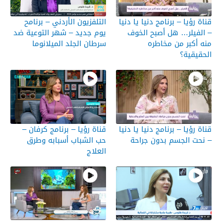
قناة رؤيا – برنامج دنيا يا دنيا
التلفزيون الأردني – برنامح
– الفيلر… هل أصبح الخوف
يوم جديد – شهر التوعية ضد
منه أكبر من مخاطره
سرطان الجلد الميلانوما
الحقيقية؟
قناة رؤيا – برنامج دنيا يا دنيا
قناة رؤيا – برنامج كرفان –
– نحت الجسم بدون جراحة
حب الشباب أسبابه وطرق
العلاج