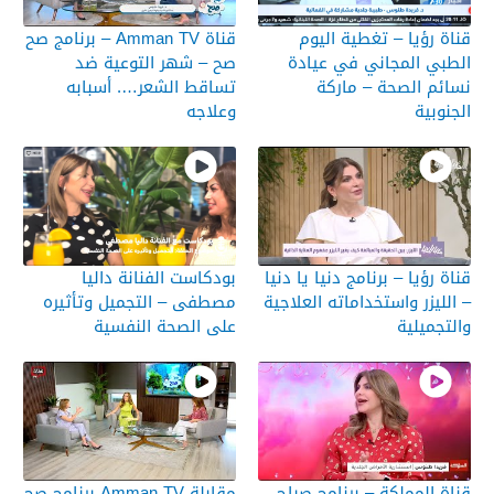
قناة رؤيا – تغطية اليوم
قناة Amman TV – برنامج صح
الطبي المجاني في عيادة
صح – شهر التوعية ضد
نسائم الصحة – ماركة
تساقط الشعر…. أسبابه
الجنوبية
وعلاجه
قناة رؤيا – برنامج دنيا يا دنيا
بودكاست الفنانة داليا
– الليزر واستخداماته العلاجية
مصطفى – التجميل وتأثيره
والتجميلية
على الصحة النفسية
قناة المملكة – برنامج صباح
مقابلة Amman TV برنامج صح