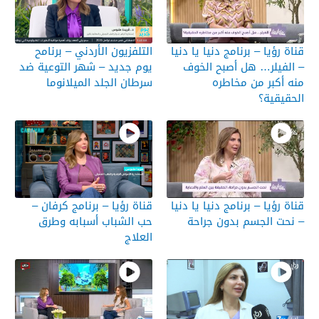
قناة رؤيا – برنامج دنيا يا دنيا
التلفزيون الأردني – برنامح
– الفيلر… هل أصبح الخوف
يوم جديد – شهر التوعية ضد
منه أكبر من مخاطره
سرطان الجلد الميلانوما
الحقيقية؟
قناة رؤيا – برنامج دنيا يا دنيا
قناة رؤيا – برنامج كرفان –
– نحت الجسم بدون جراحة
حب الشباب أسبابه وطرق
العلاج