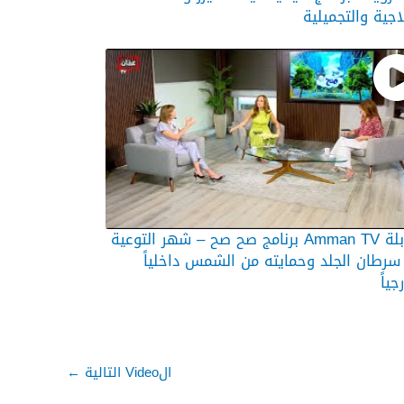
اجية والتجميلية
مقابلة Amman TV برنامج صح صح – شهر التوعية
رطان الجلد وحمايته من الشمس داخلياً
جياً
الVideo التالية
←