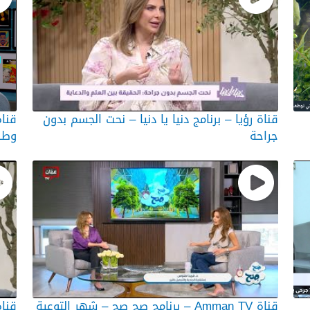
قناة رؤيا – برنامج دنيا يا دنيا – نحت الجسم بدون
قناة
جراحة
وطر
قناة Amman TV – برنامج صح صح – شهر التوعية
قناة