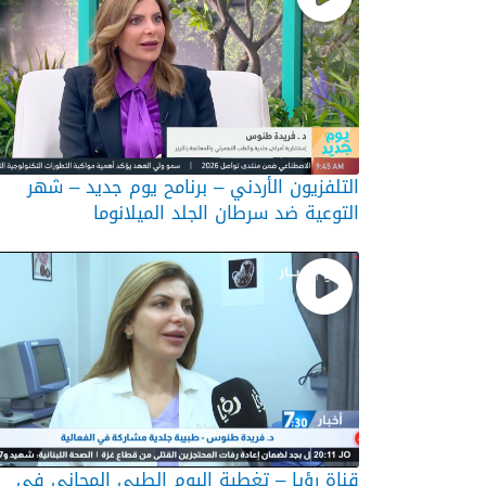
التلفزيون الأردني – برنامح يوم جديد – شهر
التوعية ضد سرطان الجلد الميلانوما
قناة رؤيا – تغطية اليوم الطبي المجاني في