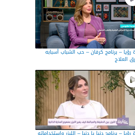
 رؤيا – برنامج كرفان – حب الشباب أسبابه
ق العلاج
 رؤيا – برنامج دنيا يا دنيا – الليزر واستخداماته