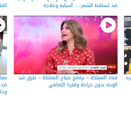
ضد تساقط الشعر…. أسبابه وعلاجه
العل
ره
قناة المملكة – برنامج صباح المملكة – طرق شد
الوجه بدون جراحة وفترة التعافي
ضد س
وخار