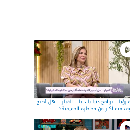
 رؤيا – برنامج دنيا يا دنيا – الفيلر… هل أصبح
ف منه أكبر من مخاطره الحقيقية؟