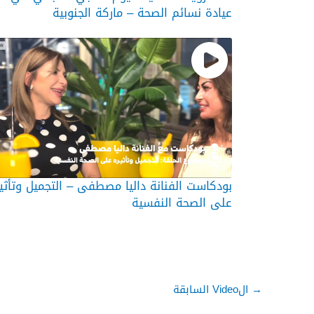
عيادة نسائم الصحة – ماركة الجنوبية
بودكاست الفنانة داليا مصطفى – التجميل وتأثي
على الصحة النفسية
→
الVideo السابقة