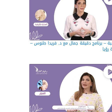
بة – برنامج دقيقة جمال مع د. فريدا طنوس –
 رؤيا