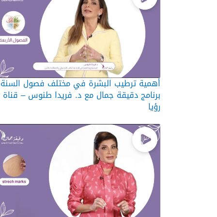
أهمية ترطيب البشرة في مختلف فصول السنة 
برنامج دقيقة جمال مع د. فريدا طنوس – قناة
رؤيا