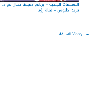
التشققات الجلدية – برنامج دقيقة جمال مع د.
فريدا طنوس – قناة رؤيا
→
الVideo السابقة