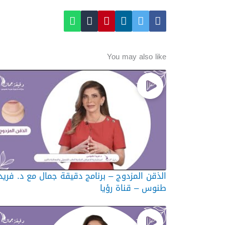
You may also like
الذقن المزدوج – برنامج دقيقة جمال مع د. فريد
طنوس – قناة رؤيا