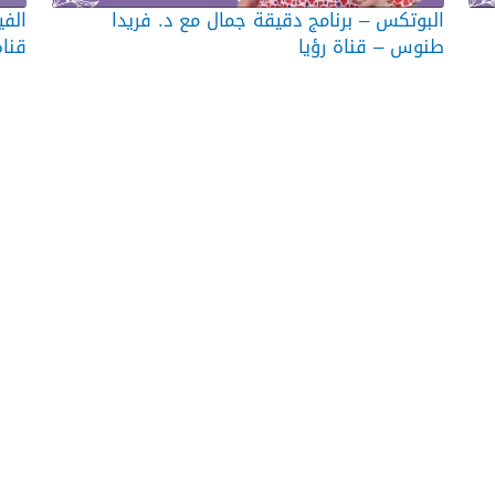
البوتكس – برنامج دقيقة جمال مع د. فريدا
الفي
طنوس – قناة رؤيا
قناة