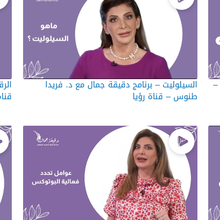
–
السيلوليت – برنامج دقيقة جمال مع د. فريدا
الرق
طنوس – قناة رؤيا
قناة