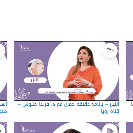
ا
الليزر – برنامج دقيقة جمال مع د. فريدا طنوس –
الها
قناة رؤيا
طنو