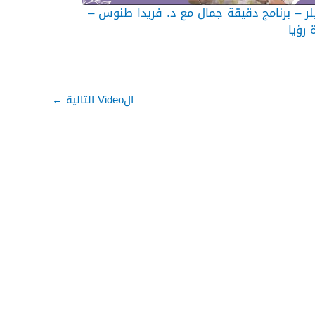
لر – برنامج دقيقة جمال مع د. فريدا طنوس –
 رؤيا
الVideo التالية
←